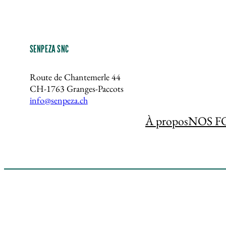
variations.
Les
options
SENPEZA SNC
peuvent
être
Route de Chantemerle 44
choisies
CH-1763 Granges-Paccots
sur
info@senpeza.ch
la
À propos
NOS F
page
du
produit