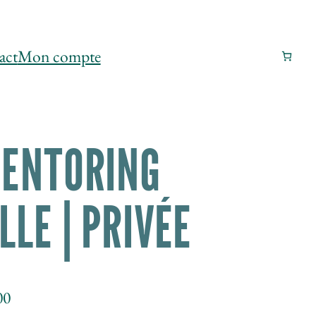
act
Mon compte
MENTORING
LLE | PRIVÉE
Plage
00