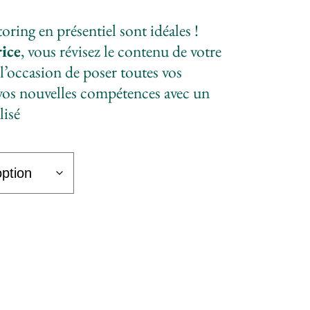
de
prix :
ing en présentiel sont idéales !
CHF 200.00
rice
, vous révisez le contenu de votre
à
 l’occasion de poser toutes vos
CHF 350.00
 vos nouvelles compétences avec un
isé