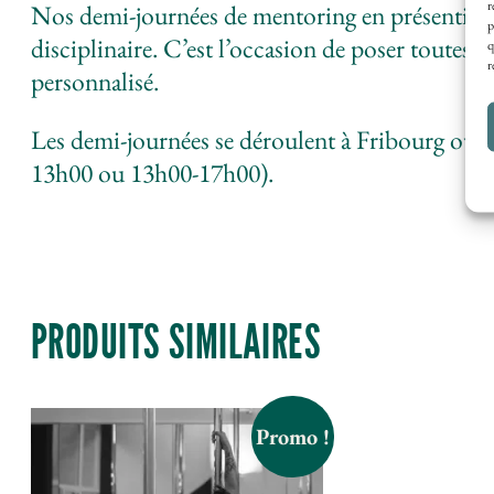
r
Nos demi-journées de mentoring en présentiel s
p
disciplinaire. C’est l’occasion de poser toute
q
r
personnalisé.
Les demi-journées se déroulent à Fribourg ou N
13h00 ou 13h00-17h00).
PRODUITS SIMILAIRES
Promo !