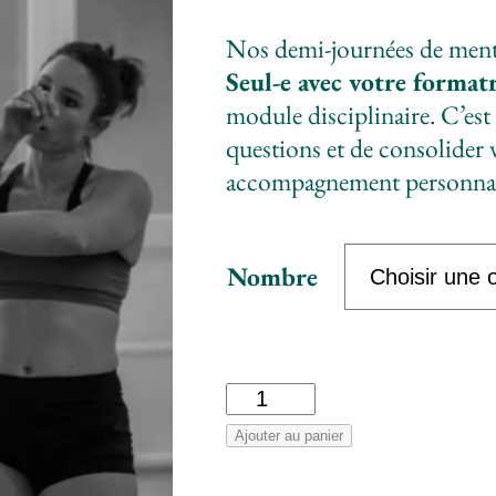
Nos demi-journées de mentor
Seul-e avec votre format
module disciplinaire. C’est
questions et de consolider
accompagnement personnal
Nombre
quantité
de
Ajouter au panier
Journée
Alternative:
mentoring