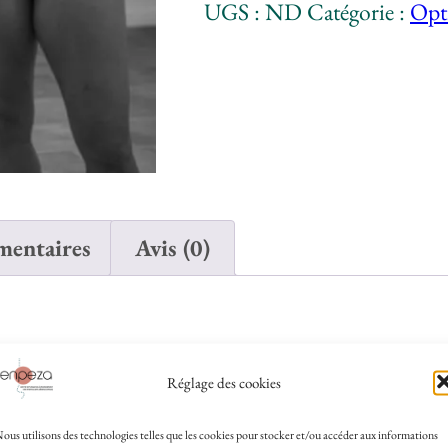
UGS :
ND
Catégorie :
Opti
présentielle
|
Privée
mentaires
Avis (0)
Réglage des cookies
compréhension des contenus de formation en personn
ous utilisons des technologies telles que les cookies pour stocker et/ou accéder aux informations