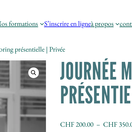
os formations
S’inscrire en ligne
à propos
cont
ing présentielle | Privée
JOURNÉE 
PRÉSENTIE
CHF
200.00
–
CHF
350.