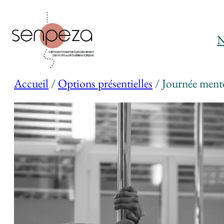
Aller
au
N
contenu
Accueil
/
Options présentielles
/ Journée mentor