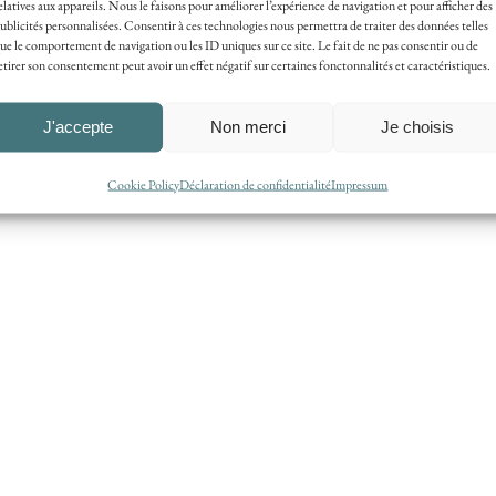
elatives aux appareils. Nous le faisons pour améliorer l’expérience de navigation et pour afficher des
ont idéales !
Seul-e avec votre formatrice
, vous
ublicités personnalisées. Consentir à ces technologies nous permettra de traiter des données telles
s vos questions et de consolider vos nouvelles com
ue le comportement de navigation ou les ID uniques sur ce site. Le fait de ne pas consentir ou de
etirer son consentement peut avoir un effet négatif sur certaines fonctonnalités et caractéristiques.
J'accepte
Non merci
Je choisis
euchâtel sur des dates proposées par Senpeza suite
Cookie Policy
Déclaration de confidentialité
Impressum