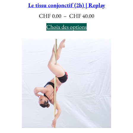
Le tissu conjonctif (2h) | Replay
Plage
CHF
0.00
–
CHF
40.00
de
Choix des options
prix :
CHF 0.00
à
CHF 40.00