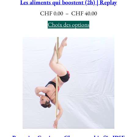
Les aliments qui boostent (2h) | Replay
Plage
CHF
0.00
–
CHF
40.00
de
Choix des options
prix :
CHF 0.00
à
CHF 40.00