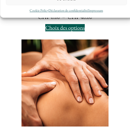
Replay
Cookie Policy
Déclaration de confidentialité
Impressum
Plage
CHF
0.00
–
CHF
40.00
de
Choix des options
prix :
CHF 0.00
à
CHF 40.00