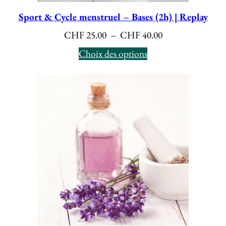
Sport & Cycle menstruel – Bases (2h) | Replay
Plage
CHF
25.00
–
CHF
40.00
de
Choix des options
prix :
CHF 25.00
à
CHF 40.00