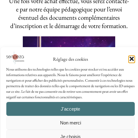
Une fois votre achat effectué, vous serez contacté-
e par notre équipe pédagogique pour l’envoi
éventuel des documents complémentaires
d’inscription et le démarrage de votre formation.
Réglage des cookies
Nous utilisons des technologies telles que les cookies pour stocker et/ou accéder aux
informations relatives aux appareils. Nous le faisons pour améliorer l’expérience de
navigation et pour afficher des publicités personnalisées. Consentir à ces technologies nous
permettra de traiter des données telles que le comportement de navigation ou les ID uniques
sur ce site. Le fait de ne pas consentir ou de retirer son consentement peut avoir un effet
négatif sur certaines fonctonnalités et caractéristiques.
J'accepte
Non merci
Je choisis
Respiration & Performance sportive(2h) |