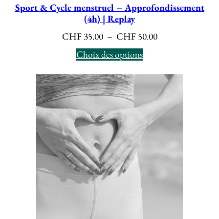
Sport & Cycle menstruel – Approfondissement
(4h) | Replay
Plage
CHF
35.00
–
CHF
50.00
de
Choix des options
prix :
CHF 35.00
à
CHF 50.00