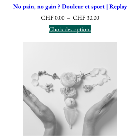
No pain, no gain ? Douleur et sport | Replay
Plage
CHF
0.00
–
CHF
30.00
de
Choix des options
prix :
CHF 0.00
à
CHF 30.00