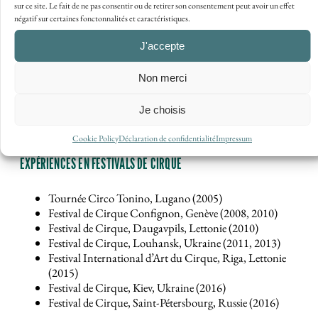
sur ce site. Le fait de ne pas consentir ou de retirer son consentement peut avoir un effet
passion en enseignant aux adultes chez Acropole
négatif sur certaines fonctonnalités et caractéristiques.
Studio à Neuchâtel. Son parcours est enrichi par
J'accepte
son engagement à transmettre son savoir et son
amour pour le cirque, inspirant ainsi ses élèves à
Non merci
explorer leur potentiel artistique et à développer
Je choisis
leur confiance en eux.
Cookie Policy
Déclaration de confidentialité
Impressum
EXPÉRIENCES EN FESTIVALS DE CIRQUE
Tournée Circo Tonino, Lugano (2005)
Festival de Cirque Confignon, Genève (2008, 2010)
Festival de Cirque, Daugavpils, Lettonie (2010)
Festival de Cirque, Louhansk, Ukraine (2011, 2013)
Festival International d’Art du Cirque, Riga, Lettonie
(2015)
Festival de Cirque, Kiev, Ukraine (2016)
Festival de Cirque, Saint-Pétersbourg, Russie (2016)