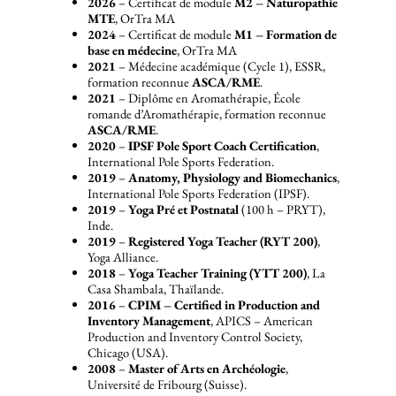
2026
– Certificat de module
M2 – Naturopathie
MTE
, OrTra MA
2024
– Certificat de module
M1 – Formation de
base en médecine
, OrTra MA
2021
– Médecine académique (Cycle 1), ESSR,
formation reconnue
ASCA/RME
.
2021
– Diplôme en Aromathérapie, École
romande d’Aromathérapie, formation reconnue
ASCA/RME
.
2020
–
IPSF Pole Sport Coach Certification
,
International Pole Sports Federation.
2019
–
Anatomy, Physiology and Biomechanics
,
International Pole Sports Federation (IPSF).
2019
–
Yoga Pré et Postnatal
(100 h – PRYT),
Inde.
2019
–
Registered Yoga Teacher (RYT 200)
,
Yoga Alliance.
2018
–
Yoga Teacher Training (YTT 200)
, La
Casa Shambala, Thaïlande.
2016
–
CPIM – Certified in Production and
Inventory Management
, APICS – American
Production and Inventory Control Society,
Chicago (USA).
2008
–
Master of Arts en Archéologie
,
Université de Fribourg (Suisse).