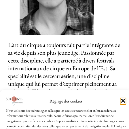
L’art du cirque a toujours fait partie intégrante de
sa vie depuis son plus jeune âge. Passionnée par
cette discipline, elle a participé à divers festivals
internationaux de cirque en Europe de l’Est. Sa
spécialité est le cerceau aérien, une discipline
unique qui lui permet d’exprimer pleinement aa
créativité. Elle se distingue également dans la
création de chorégraphies au sol, intégrant danse
Réglage des cookies
et figures de handstand.
Nous utilisons des technologies telles que les cookies pour stocker et/ou accéder aux
informations relatives aux appareils. Nous le faisons pour améliorer l’expérience de
Avec de l’expérience dans l’enseignement du
navigation et pour afficher des publicités personnalisées. Consentir à ces technologies nous
permettra de traiter des données telles que le comportement de navigation ou les ID uniques
cirque pour enfants, elle partage actuellement sa